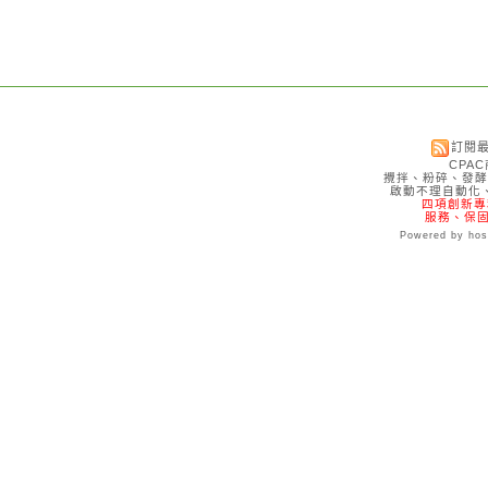
訂閱
CPA
攪拌、粉碎、發酵
啟動不理自動化
四項創新專利1
服務、保固
Powered by hos