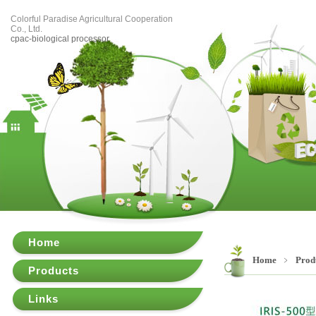
Colorful Paradise Agricultural Cooperation
Co., Ltd.
cpac-biological processor
Home
Home
﹥
Prod
Products
Links